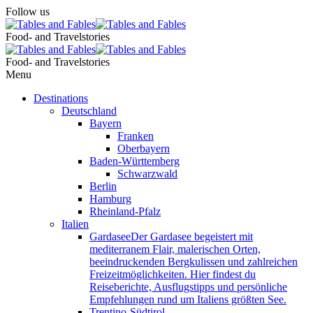
Follow us
Food- and Travelstories
Food- and Travelstories
Menu
Destinations
Deutschland
Bayern
Franken
Oberbayern
Baden-Württemberg
Schwarzwald
Berlin
Hamburg
Rheinland-Pfalz
Italien
Gardasee
Der Gardasee begeistert mit
mediterranem Flair, malerischen Orten,
beeindruckenden Bergkulissen und zahlreichen
Freizeitmöglichkeiten. Hier findest du
Reiseberichte, Ausflugstipps und persönliche
Empfehlungen rund um Italiens größten See.
Trentino-Südtirol