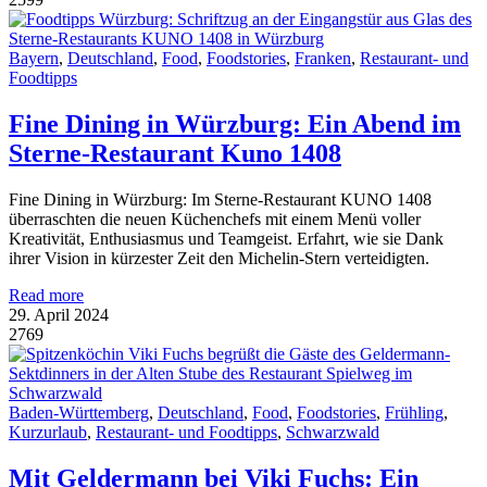
Bayern
,
Deutschland
,
Food
,
Foodstories
,
Franken
,
Restaurant- und
Foodtipps
Fine Dining in Würzburg: Ein Abend im
Sterne-Restaurant Kuno 1408
Fine Dining in Würzburg: Im Sterne-Restaurant KUNO 1408
überraschten die neuen Küchenchefs mit einem Menü voller
Kreativität, Enthusiasmus und Teamgeist. Erfahrt, wie sie Dank
ihrer Vision in kürzester Zeit den Michelin-Stern verteidigten.
Read more
29. April 2024
2769
Baden-Württemberg
,
Deutschland
,
Food
,
Foodstories
,
Frühling
,
Kurzurlaub
,
Restaurant- und Foodtipps
,
Schwarzwald
Mit Geldermann bei Viki Fuchs: Ein