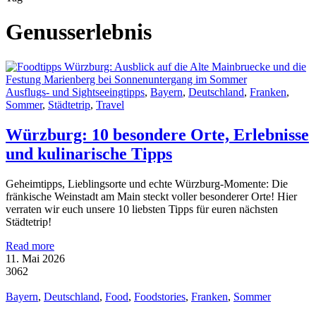
Genusserlebnis
Ausflugs- und Sightseeingtipps
,
Bayern
,
Deutschland
,
Franken
,
Sommer
,
Städtetrip
,
Travel
Würzburg: 10 besondere Orte, Erlebnisse
und kulinarische Tipps
Geheimtipps, Lieblingsorte und echte Würzburg-Momente: Die
fränkische Weinstadt am Main steckt voller besonderer Orte! Hier
verraten wir euch unsere 10 liebsten Tipps für euren nächsten
Städtetrip!
Read more
11. Mai 2026
3062
Bayern
,
Deutschland
,
Food
,
Foodstories
,
Franken
,
Sommer