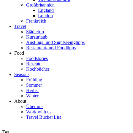
Großbritannien
England
London
Frankreich
Travel
Städtetrip
Kurzurlaub
Ausflugs- und Sightseeingtipps
Restaurant- und Foodtipps
Food
Foodstories
Rezepte
Kochbücher
Seasons
Frühling
Sommer
Herbst
Winter
About
Über uns
Work with us
Travel Bucket List
Tag