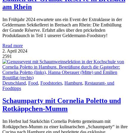
am Rhein
Im Frühjahr 2024 erwartete uns ein Event der Extraklasse in der
Geldermann Sektkellerei in Breisach am Rhein: Die Enthüllung
der Grande Réserve. Erfahrt alles über den prickelnden
Produktlaunch in Teil 1 unserer Geldermann-Foodstory!
Read more
2. April 2024
2591
Deutschland
,
Food
,
Foodstories
,
Hamburg
,
Restaurant- und
Foodtipps
Schaumparty mit Cornelia Poletto und
Rotkäppchen-Mumm
Im Herbst lud Starköchin Cornelia Poletto gemeinsam mit
Rotkäppchen-Mumm zu einer kulinarischen „Schaumparty“ in ihre
Cucina nach Hamburg ein und begleitete das exklusive