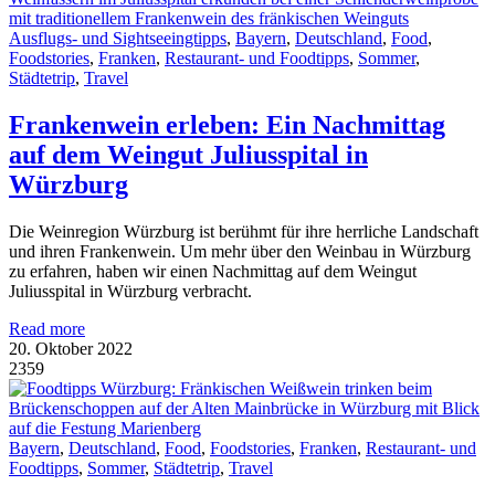
Ausflugs- und Sightseeingtipps
,
Bayern
,
Deutschland
,
Food
,
Foodstories
,
Franken
,
Restaurant- und Foodtipps
,
Sommer
,
Städtetrip
,
Travel
Frankenwein erleben: Ein Nachmittag
auf dem Weingut Juliusspital in
Würzburg
Die Weinregion Würzburg ist berühmt für ihre herrliche Landschaft
und ihren Frankenwein. Um mehr über den Weinbau in Würzburg
zu erfahren, haben wir einen Nachmittag auf dem Weingut
Juliusspital in Würzburg verbracht.
Read more
20. Oktober 2022
2359
Bayern
,
Deutschland
,
Food
,
Foodstories
,
Franken
,
Restaurant- und
Foodtipps
,
Sommer
,
Städtetrip
,
Travel