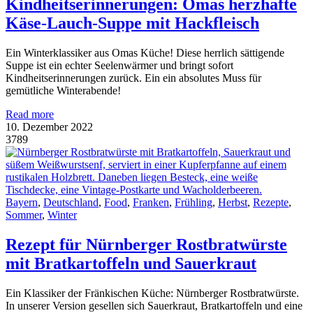
Kindheitserinnerungen: Omas herzhafte
Käse-Lauch-Suppe mit Hackfleisch
Ein Winterklassiker aus Omas Küche! Diese herrlich sättigende
Suppe ist ein echter Seelenwärmer und bringt sofort
Kindheitserinnerungen zurück. Ein ein absolutes Muss für
gemütliche Winterabende!
Read more
10. Dezember 2022
3789
Bayern
,
Deutschland
,
Food
,
Franken
,
Frühling
,
Herbst
,
Rezepte
,
Sommer
,
Winter
Rezept für Nürnberger Rostbratwürste
mit Bratkartoffeln und Sauerkraut
Ein Klassiker der Fränkischen Küche: Nürnberger Rostbratwürste.
In unserer Version gesellen sich Sauerkraut, Bratkartoffeln und eine