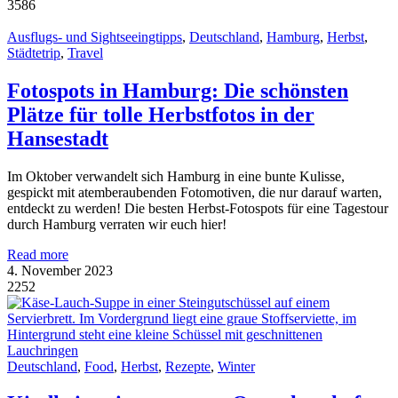
3586
Ausflugs- und Sightseeingtipps
,
Deutschland
,
Hamburg
,
Herbst
,
Städtetrip
,
Travel
Fotospots in Hamburg: Die schönsten
Plätze für tolle Herbstfotos in der
Hansestadt
Im Oktober verwandelt sich Hamburg in eine bunte Kulisse,
gespickt mit atemberaubenden Fotomotiven, die nur darauf warten,
entdeckt zu werden! Die besten Herbst-Fotospots für eine Tagestour
durch Hamburg verraten wir euch hier!
Read more
4. November 2023
2252
Deutschland
,
Food
,
Herbst
,
Rezepte
,
Winter