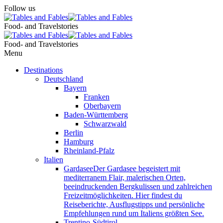
Follow us
Food- and Travelstories
Food- and Travelstories
Menu
Destinations
Deutschland
Bayern
Franken
Oberbayern
Baden-Württemberg
Schwarzwald
Berlin
Hamburg
Rheinland-Pfalz
Italien
Gardasee
Der Gardasee begeistert mit
mediterranem Flair, malerischen Orten,
beeindruckenden Bergkulissen und zahlreichen
Freizeitmöglichkeiten. Hier findest du
Reiseberichte, Ausflugstipps und persönliche
Empfehlungen rund um Italiens größten See.
Trentino-Südtirol