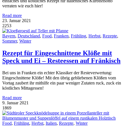
einfaches und köstliches Rezept für italienisches Kürbisrisotto
verraten wir euch hier!
Read more
23. Januar 2021
2253
Bayern
,
Deutschland
,
Food
,
Franken
,
Frühling
,
Herbst
,
Rezepte
,
Sommer
,
Winter
Rezept für Eingeschnittene Klöße mit
Speck und Ei – Resteessen auf Fränkisch
Bei uns in Franken ein echter Klassiker der Resteverwertung:
Eingeschnittene Klöße! Mit den übrig gebliebenen Klößen vom
Vortag zaubert ihr mithilfe ein paar weniger Zutaten ruck, zuck ein
köstliches Mittagessen!
Read more
9. Januar 2021
1869
Food
,
Frühling
,
Herbst
,
Italien
,
Rezepte
,
Winter