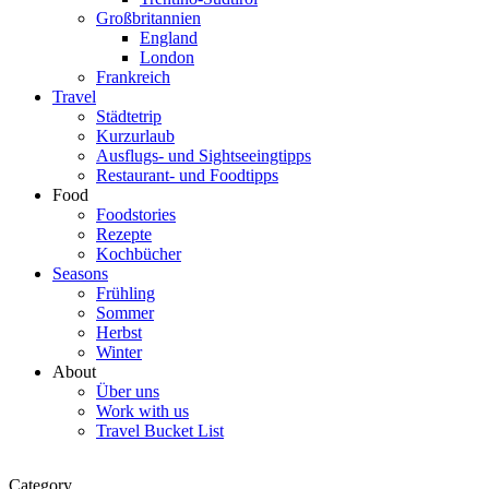
Großbritannien
England
London
Frankreich
Travel
Städtetrip
Kurzurlaub
Ausflugs- und Sightseeingtipps
Restaurant- und Foodtipps
Food
Foodstories
Rezepte
Kochbücher
Seasons
Frühling
Sommer
Herbst
Winter
About
Über uns
Work with us
Travel Bucket List
Category