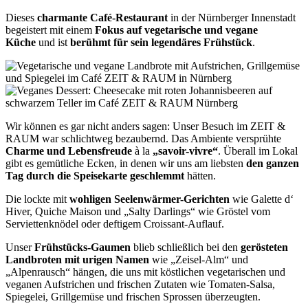
Dieses
charmante Café-Restaurant
in der Nürnberger Innenstadt
begeistert mit einem
Fokus auf vegetarische und vegane
Küche
und ist
berühmt für sein legendäres Frühstück
.
Wir können es gar nicht anders sagen: Unser Besuch im ZEIT &
RAUM war schlichtweg bezaubernd. Das Ambiente versprühte
Charme und Lebensfreude
à la
„savoir-vivre“
. Überall im Lokal
gibt es gemütliche Ecken, in denen wir uns am liebsten
den ganzen
Tag durch die Speisekarte geschlemmt
hätten.
Die lockte mit
wohligen Seelenwärmer-Gerichten
wie Galette d‘
Hiver, Quiche Maison und „Salty Darlings“ wie Gröstel vom
Serviettenknödel oder deftigem Croissant-Auflauf.
Unser
Frühstücks-Gaumen
blieb schließlich bei den
gerösteten
Landbroten
mit urigen Namen
wie „Zeisel-Alm“ und
„Alpenrausch“ hängen, die uns mit köstlichen vegetarischen und
veganen Aufstrichen und frischen Zutaten wie Tomaten-Salsa,
Spiegelei, Grillgemüse und frischen Sprossen überzeugten.