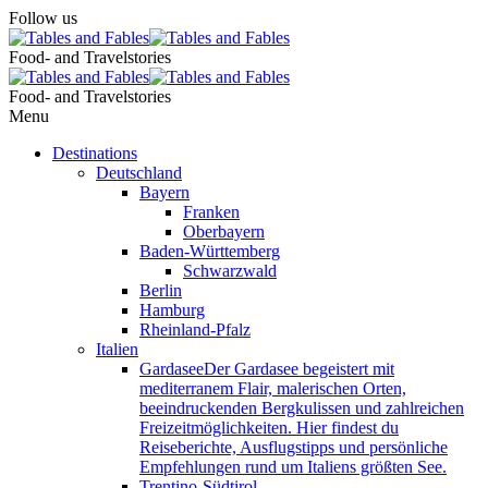
Follow us
Food- and Travelstories
Food- and Travelstories
Menu
Destinations
Deutschland
Bayern
Franken
Oberbayern
Baden-Württemberg
Schwarzwald
Berlin
Hamburg
Rheinland-Pfalz
Italien
Gardasee
Der Gardasee begeistert mit
mediterranem Flair, malerischen Orten,
beeindruckenden Bergkulissen und zahlreichen
Freizeitmöglichkeiten. Hier findest du
Reiseberichte, Ausflugstipps und persönliche
Empfehlungen rund um Italiens größten See.
Trentino-Südtirol