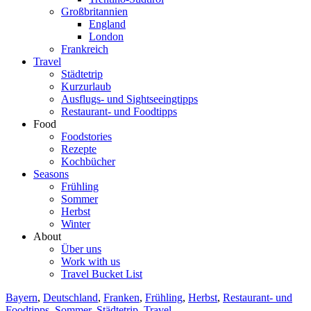
Großbritannien
England
London
Frankreich
Travel
Städtetrip
Kurzurlaub
Ausflugs- und Sightseeingtipps
Restaurant- und Foodtipps
Food
Foodstories
Rezepte
Kochbücher
Seasons
Frühling
Sommer
Herbst
Winter
About
Über uns
Work with us
Travel Bucket List
Bayern
,
Deutschland
,
Franken
,
Frühling
,
Herbst
,
Restaurant- und
Foodtipps
,
Sommer
,
Städtetrip
,
Travel