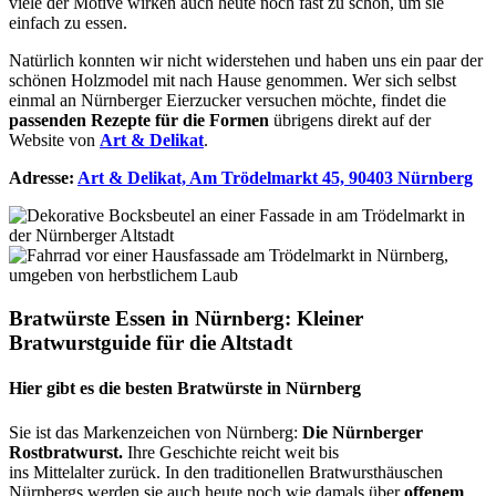
viele der Motive wirken auch heute noch fast zu schön, um sie
einfach zu essen.
Natürlich konnten wir nicht widerstehen und haben uns ein paar der
schönen Holzmodel mit nach Hause genommen. Wer sich selbst
einmal an Nürnberger Eierzucker versuchen möchte, findet die
passenden Rezepte für die Formen
übrigens direkt auf der
Website von
Art & Delikat
.
Adresse:
Art & Delikat, Am Trödelmarkt 45, 90403 Nürnberg
Bratwürste Essen in Nürnberg: Kleiner
Bratwurstguide für die Altstadt
Hier gibt es die besten Bratwürste in Nürnberg
Sie ist das Markenzeichen von Nürnberg:
Die Nürnberger
Rostbratwurst.
Ihre Geschichte reicht weit bis
ins Mittelalter zurück.
In den
traditionellen Bratwursthäuschen
Nürnbergs
werden sie auch heute noch wie damals über
offenem