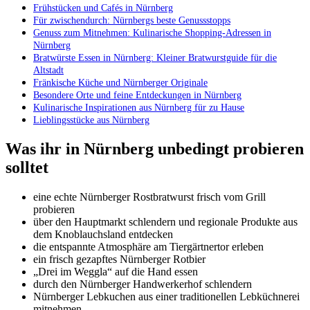
Frühstücken und Cafés in Nürnberg
Für zwischendurch: Nürnbergs beste Genussstopps
Genuss zum Mitnehmen: Kulinarische Shopping-Adressen in
Nürnberg
Bratwürste Essen in Nürnberg: Kleiner Bratwurstguide für die
Altstadt
Fränkische Küche und Nürnberger Originale
Besondere Orte und feine Entdeckungen in Nürnberg
Kulinarische Inspirationen aus Nürnberg für zu Hause
Lieblingsstücke aus Nürnberg
Was ihr in Nürnberg unbedingt probieren
solltet
eine echte Nürnberger Rostbratwurst frisch vom Grill
probieren
über den Hauptmarkt schlendern und regionale Produkte aus
dem Knoblauchsland entdecken
die entspannte Atmosphäre am Tiergärtnertor erleben
ein frisch gezapftes Nürnberger Rotbier
„Drei im Weggla“ auf die Hand essen
durch den Nürnberger Handwerkerhof schlendern
Nürnberger Lebkuchen aus einer traditionellen Lebküchnerei
mitnehmen