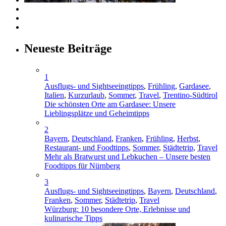
Neueste Beiträge
1
Ausflugs- und Sightseeingtipps
,
Frühling
,
Gardasee
,
Italien
,
Kurzurlaub
,
Sommer
,
Travel
,
Trentino-Südtirol
Die schönsten Orte am Gardasee: Unsere
Lieblingsplätze und Geheimtipps
2
Bayern
,
Deutschland
,
Franken
,
Frühling
,
Herbst
,
Restaurant- und Foodtipps
,
Sommer
,
Städtetrip
,
Travel
Mehr als Bratwurst und Lebkuchen – Unsere besten
Foodtipps für Nürnberg
3
Ausflugs- und Sightseeingtipps
,
Bayern
,
Deutschland
,
Franken
,
Sommer
,
Städtetrip
,
Travel
Würzburg: 10 besondere Orte, Erlebnisse und
kulinarische Tipps