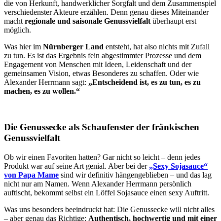
die von Herkunft, handwerklicher Sorgfalt und dem Zusammenspiel
verschiedenster Akteure erzählen. Denn genau dieses Miteinander
macht
regionale und saisonale Genussvielfalt
überhaupt erst
möglich.
Was hier im
Nürnberger Land
entsteht, hat also nichts mit Zufall
zu tun. Es ist das Ergebnis fein abgestimmter Prozesse und dem
Engagement von Menschen mit Ideen, Leidenschaft und der
gemeinsamen Vision, etwas Besonderes zu schaffen. Oder wie
Alexander Herrmann sagt:
„Entscheidend ist, es zu tun, es zu
machen, es zu wollen.“
Die Genussecke als Schaufenster der fränkischen
Genussvielfalt
Ob wir einen Favoriten hatten? Gar nicht so leicht – denn jedes
Produkt war auf seine Art genial. Aber bei der
„Sexy Sojasauce“
von Papa Mame
sind wir definitiv hängengeblieben – und das lag
nicht nur am Namen. Wenn Alexander Herrmann persönlich
auftischt, bekommt selbst ein Löffel Sojasauce einen sexy Auftritt.
Was uns besonders beeindruckt hat: Die Genussecke will nicht alles
– aber genau das Richtige:
Authentisch, hochwertig und mit einer