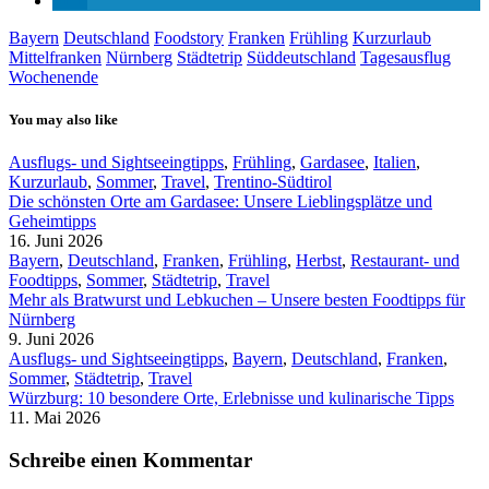
Bayern
Deutschland
Foodstory
Franken
Frühling
Kurzurlaub
Mittelfranken
Nürnberg
Städtetrip
Süddeutschland
Tagesausflug
Wochenende
You may also like
Ausflugs- und Sightseeingtipps
,
Frühling
,
Gardasee
,
Italien
,
Kurzurlaub
,
Sommer
,
Travel
,
Trentino-Südtirol
Die schönsten Orte am Gardasee: Unsere Lieblingsplätze und
Geheimtipps
16. Juni 2026
Bayern
,
Deutschland
,
Franken
,
Frühling
,
Herbst
,
Restaurant- und
Foodtipps
,
Sommer
,
Städtetrip
,
Travel
Mehr als Bratwurst und Lebkuchen – Unsere besten Foodtipps für
Nürnberg
9. Juni 2026
Ausflugs- und Sightseeingtipps
,
Bayern
,
Deutschland
,
Franken
,
Sommer
,
Städtetrip
,
Travel
Würzburg: 10 besondere Orte, Erlebnisse und kulinarische Tipps
11. Mai 2026
Schreibe einen Kommentar