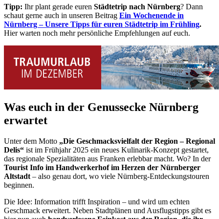
Tipp:
Ihr plant gerade euren
Städtetrip nach Nürnberg
? Dann
schaut gerne auch in unseren Beitrag
Ein Wochenende in
Nürnberg – Unsere Tipps für euren Städtetrip im Frühling
.
Hier warten noch mehr persönliche Empfehlungen auf euch.
Was euch in der Genussecke Nürnberg
erwartet
Unter dem Motto
„Die Geschmacksvielfalt der Region – Regional
Delis“
ist im Frühjahr 2025 ein neues Kulinarik-Konzept gestartet,
das regionale Spezialitäten aus Franken erlebbar macht. Wo? In der
T
ourist Info im Handwerkerho
f im Herzen der Nürnberger
Altstadt
– also genau dort, wo viele Nürnberg-Entdeckungstouren
beginnen.
Die Idee: Information trifft Inspiration – und wird um echten
Geschmack erweitert. Neben Stadtplänen und Ausflugstipps gibt es