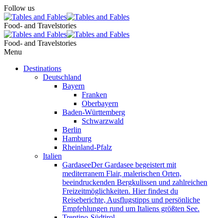
Follow us
Food- and Travelstories
Food- and Travelstories
Menu
Destinations
Deutschland
Bayern
Franken
Oberbayern
Baden-Württemberg
Schwarzwald
Berlin
Hamburg
Rheinland-Pfalz
Italien
Gardasee
Der Gardasee begeistert mit
mediterranem Flair, malerischen Orten,
beeindruckenden Bergkulissen und zahlreichen
Freizeitmöglichkeiten. Hier findest du
Reiseberichte, Ausflugstipps und persönliche
Empfehlungen rund um Italiens größten See.
Trentino-Südtirol