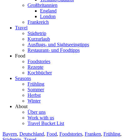
Großbritannien
England
London
Frankreich
Travel
Städtetrip
Kurzurlaub
Ausflugs- und Sightseeingtipps
Restaurant- und Foodtipps
Food
Foodstories
Rezepte
Kochbücher
Seasons
Frühling
Sommer
Herbst
Winter
About
Über uns
Work with us
Travel Bucket List
Bayern
,
Deutschland
,
Food
,
Foodstories
,
Franken
,
Frühling
,
Städtetrip
,
Travel