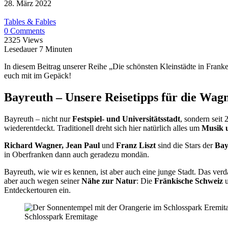
28. März 2022
Tables & Fables
0 Comments
2325 Views
Lesedauer
7
Minuten
In diesem Beitrag unserer Reihe „Die schönsten Kleinstädte in Frank
euch mit im Gepäck!
Bayreuth – Unsere Reisetipps für die Wag
Bayreuth – nicht nur
Festspiel- und Universitätsstadt
, sondern
seit
wiederentdeckt. Traditionell dreht sich hier natürlich alles um
Musik 
Richard Wagner, Jean Paul
und
Franz Liszt
sind die Stars der
Bay
in Oberfranken dann auch geradezu mondän.
Bayreuth, wie wir es kennen, ist aber auch eine junge Stadt. Das ver
aber auch wegen seiner
Nähe zur Natur
: Die
Fränkische Schweiz
u
Entdeckertouren ein.
Schlosspark Eremitage