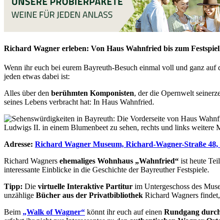
Richard Wagner erleben: Von Haus Wahnfried bis zum Festspie
Wenn ihr euch bei eurem Bayreuth-Besuch einmal voll und ganz auf
jeden etwas dabei ist:
Alles über den
berühmten Komponisten
, der die Opernwelt seinerze
seines Lebens verbracht hat: In Haus Wahnfried.
Adresse:
Richard Wagner Museum, Richard-Wagner-Straße 48,
Richard Wagners
ehemaliges Wohnhaus „Wahnfried“
ist heute Tei
interessante Einblicke in die Geschichte der Bayreuther Festspiele.
Tipp:
Die
virtuelle Interaktive Partitur
im Untergeschoss des Museu
unzählige
Bücher aus der Privatbibliothek
Richard Wagners findet, 
Beim
„Walk of Wagner“
könnt ihr euch auf einen
Rundgang durch 