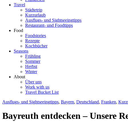
Travel
Städtetrip
Kurzurlaub
Ausflugs- und Sightseeingtipps
Restaurant- und Foodtipps
Food
Foodstories
Rezepte
Kochbücher
Seasons
Frühling
Sommer
Herbst
Winter
About
Über uns
Work with us
Travel Bucket List
Ausflugs- und Sightseeingtipps
,
Bayern
,
Deutschland
,
Franken
,
Kurz
Bayreuth entdecken – Unsere Re