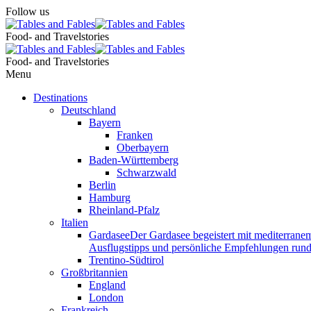
Follow us
Food- and Travelstories
Food- and Travelstories
Menu
Destinations
Deutschland
Bayern
Franken
Oberbayern
Baden-Württemberg
Schwarzwald
Berlin
Hamburg
Rheinland-Pfalz
Italien
Gardasee
Der Gardasee begeistert mit mediterranem
Ausflugstipps und persönliche Empfehlungen rund 
Trentino-Südtirol
Großbritannien
England
London
Frankreich