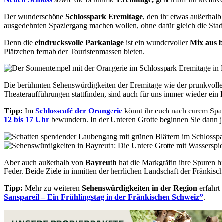
Der wunderschöne
Schlosspark Eremitage
, den ihr etwas außerhal
ausgedehnten Spaziergang machen wollen, ohne dafür gleich die Stadt 
Denn die
eindrucksvolle Parkanlage
ist ein wundervoller
Mix aus 
Plätzchen fernab der Touristenmassen bieten.
Die berühmten Sehenswürdigkeiten der Eremitage wie der prunkvoll
Theateraufführungen stattfinden, sind auch für uns immer wieder ein 
Tipp:
Im
Schlosscafé der Orangerie
könnt ihr euch nach eurem Spa
12 bis 17 Uhr
bewundern. In der Unteren Grotte beginnen Sie dann j
Aber auch außerhalb von
Bayreuth
hat die Markgräfin ihre Spuren h
Feder. Beide Ziele in inmitten der herrlichen Landschaft der Fränkis
Tipp:
Mehr zu weiteren
Sehenswürdigkeiten in der Region
erfahrt
Sanspareil – Ein Frühlingstag in der Fränkischen Schweiz”
.