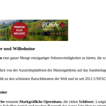
er und Wilhelmine
en
eine ganze Menge einzigartiger Sehenswürdigkeiten zu bieten, die w
lmine
rbe
ernannte
Markgräfliche Opernhaus
, die vielen
Schlösser
, Lustg
es Schaffen zurück und machen Bayreuth das ganze Jahr über zu einem 