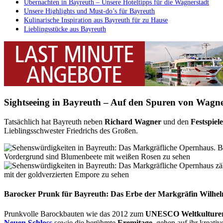
Übernachten in Bayreuth – Unsere Hoteltipps für die Wagnerstadt
Unsere Highlights und Must-do’s für Bayreuth
Kulinarische Inspiration aus Bayreuth für zu Hause
Lieblingsstücke aus Bayreuth
Sightseeing in Bayreuth – Auf den Spuren von Wagn
Tatsächlich hat Bayreuth neben
Richard Wagner
und den
Festspiel
Lieblingsschwester Friedrichs des Großen.
Barocker Prunk für Bayreuth: Das Erbe der Markgräfin Wilhe
Prunkvolle Barockbauten wie das 2012 zum
UNESCO Weltkulture
Neuen Schloss
sowie die berühmte
Eremitage,
gehen auf ihr kreativ